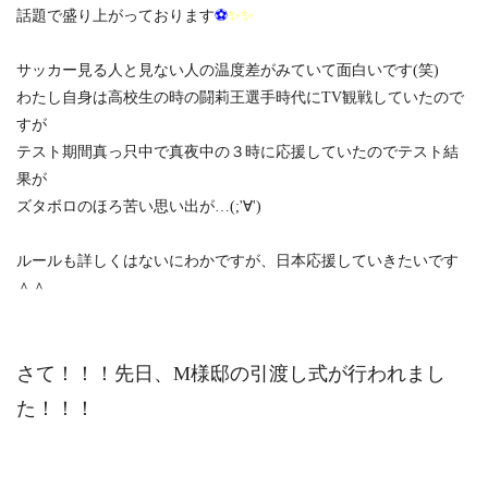
話題で盛り上がっております
⚽
✨✨
サッカー見る人と見ない人の温度差がみていて面白いです(笑)
わたし自身は高校生の時の闘莉王選手時代にTV観戦していたので
すが
テスト期間真っ只中で真夜中の３時に応援していたのでテスト結
果が
ズタボロのほろ苦い思い出が…(;'∀')
ルールも詳しくはないにわかですが、日本応援していきたいです
＾＾
さて！！！先日、M様邸の引渡し式が行われまし
た！！！