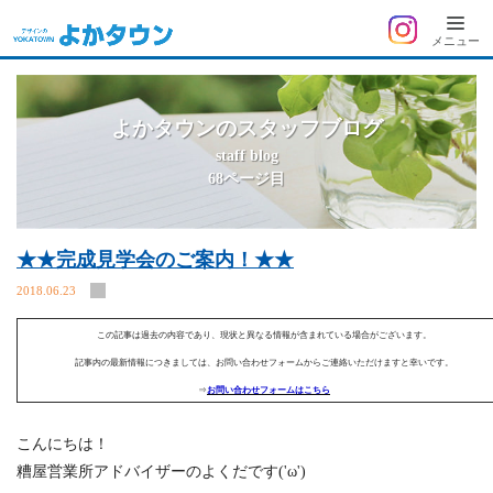
よ
メニュー
か
タ
ウ
よかタウンのスタッフブログ
ン
staff blog
68ページ目
★★完成見学会のご案内！★★
2018.06.23
この記事は過去の内容であり、現状と異なる情報が含まれている場合がございます。
記事内の最新情報につきましては、お問い合わせフォームからご連絡いただけますと幸いです。
⇒
お問い合わせフォームはこちら
こんにちは！
糟屋営業所アドバイザーのよくだです('ω')