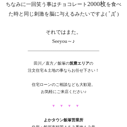
2000枚
ちなみに一回笑う事はチョコレート
を食べ
た時と同じ刺激を脳に与えるみたいですよ( ﾟДﾟ)
それではまた。
Seeyou～♪
____________________________________
田川／直方／飯塚の
筑豊エリア
の
注文住宅＆土地の事ならお任せ下さい！
住宅ローンのご相談なども大歓迎。
お気軽にご来店ください♪
▼ ▼ ▼
▼
よかタウン飯塚営業所