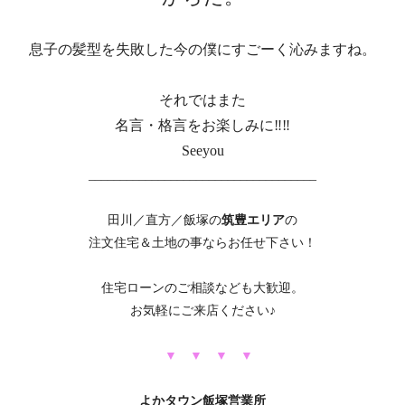
息子の髪型を失敗した今の僕にすごーく沁みますね。
それではまた
名言・格言をお楽しみに‼‼
Seeyou
____________________________________
田川／直方／飯塚の
筑豊エリア
の
注文住宅＆土地の事ならお任せ下さい！
住宅ローンのご相談なども大歓迎。
お気軽にご来店ください♪
▼ ▼ ▼
▼
よかタウン飯塚営業所