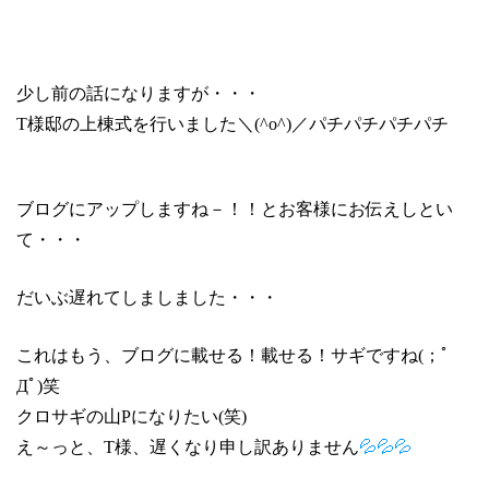
少し前の話になりますが・・・
T
様邸の上棟式を行いました＼
(^o^)
／パチパチパチパチ
ブログにアップしますね－！！とお客様にお伝えしとい
て・・・
だいぶ遅れてしましました・・・
これはもう、ブログに載せる！載せる！サギですね
(
；ﾟ
Дﾟ
)
笑
クロサギの山
P
になりたい
(
笑
)
え～っと、
T
様、遅くなり申し訳ありません
💦💦💦