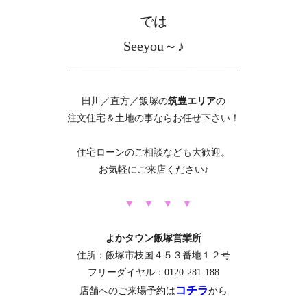
では
Seeyou～♪
____________________________________
田川／直方／飯塚の
筑豊エリア
の
注文住宅＆土地の事ならお任せ下さい！
住宅ローンのご相談なども大歓迎。
お気軽にご来店ください♪
▼ ▼ ▼
▼
よかタウン飯塚営業所
住所：飯塚市枝国４５３番地１２号
フリーダイヤル：0120-281-188
コチラ
店舗へのご来場予約は
から