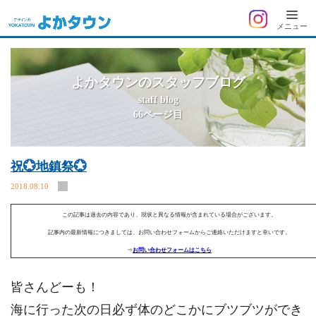
よ
メニュー
か
タ
ウ
よかタウンのスタッフブログ
ン
staff blog
66ページ目
祝💮地鎮祭💮
2018.08.10
この記事は過去の内容であり、現状と異なる情報が含まれている場合がございます。
記事内の最新情報につきましては、お問い合わせフォームからご連絡いただけますと幸いです。
⇒
お問い合わせフォームはこちら
皆さんどーも！
海に行った次の日必ず体のどこかにブツブツができ