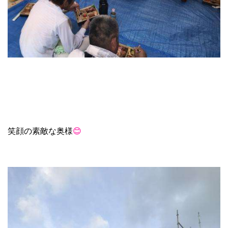
笑顔の素敵な奥様
😊