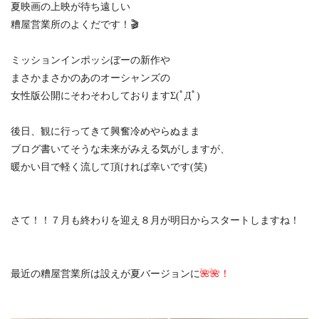
夏映画の上映が待ち遠しい
糟屋営業所のよくだです！🎬
ミッションインポッシぼーの新作や
まさかまさかのあのオーシャンズの
女性版公開にそわそわしておりますΣ(ﾟДﾟ)
後日、観に行ってきて興奮冷めやらぬまま
ブログ書いてそうな未来がみえる気がしますが、
暖かい目で軽く流して頂ければ幸いです(笑)
さて！！７月も終わりを迎え８月が明日からスタートしますね！
最近の糟屋営業所は設えが夏バージョンに
🌺🌺！