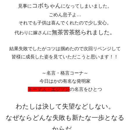
コボちゃん
見事に
になってしまいました。
ごめん息子よ…
それでも子供は喜んでくれたので少し安心。
無茶苦茶怒られました。
代わりに嫁さんに
結果失敗でしたがコツは掴めたので次回リベンジして
皆様に成長した姿を見ていただこうと思います！！
～名言・格言コーナ～
今日はかの有名な発明家
トーマス・エジソン
の名言をひとつ
わたしは決して失望などしない。
なぜならどんな失敗も新たな一歩となる
からだ。