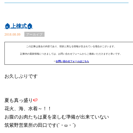
🏠上棟式🏠
2018.08.09
アーカイブ
この記事は過去の内容であり、現状と異なる情報が含まれている場合がございます。
記事内の最新情報につきましては、お問い合わせフォームからご連絡いただけますと幸いです。
⇒
お問い合わせフォームはこちら
お久しぶりです
夏も真っ盛り
🍉
花火、海、水着～！！
お腹のお肉たちは夏を楽しむ準備が出来ていない
筑紫野営業所の田口です
(`
・ω・´
)