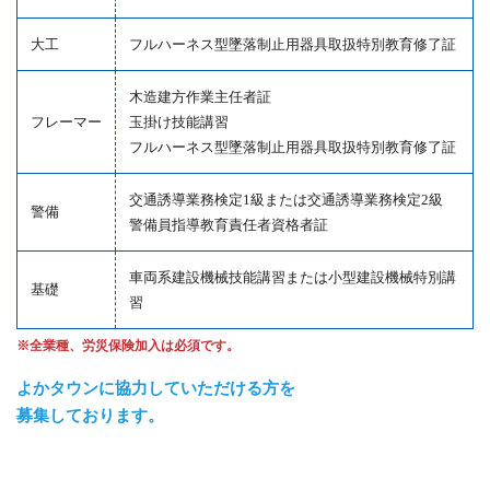
大工
フルハーネス型墜落制止用器具取扱特別教育修了証
木造建方作業主任者証
フレーマー
玉掛け技能講習
フルハーネス型墜落制止用器具取扱特別教育修了証
交通誘導業務検定1級または交通誘導業務検定2級
警備
警備員指導教育責任者資格者証
車両系建設機械技能講習または小型建設機械特別講
基礎
習
※全業種、労災保険加入は必須です。
よかタウンに協力していただける方を
募集しております。