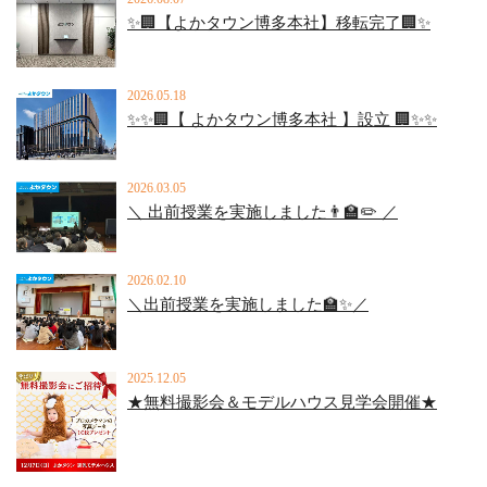
✨🏢【よかタウン博多本社】移転完了🏢✨
2026.05.18
✨✨🏢【 よかタウン博多本社 】設立 🏢✨✨
2026.03.05
＼ 出前授業を実施しました👨‍🏫✏️ ／
2026.02.10
＼出前授業を実施しました🏫✨／
2025.12.05
★無料撮影会＆モデルハウス見学会開催★