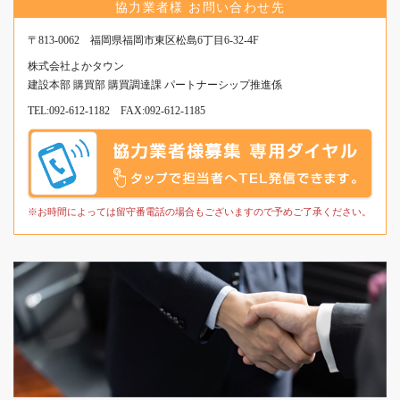
は
協力業者様 お問い合わせ先
こ
〒813-0062 福岡県福岡市東区松島6丁目6-32-4F
ち
株式会社よかタウン
ら
建設本部 購買部 購買調達課 パートナーシップ推進係
か
TEL:
092-612-1182
FAX:092-612-1185
ら
※お時間によっては留守番電話の場合もございますので予めご了承ください。