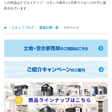
この作品はクリエイティブ・コモンズ表示 2.1日本ライセンスの下に提
供されています。
スタッフブログ
最新記事一覧
151ページ
土
地・
空
き
ご
家
紹
売
介
却
キ
の
ャ
ご