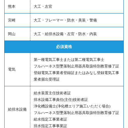
熊本
大工・左官
宮崎
大工・フレーマー・防水・美装・警備
岡山
大工・給排水設備・左官・防水・内装
必須資格
第一種電気工事士または第二種電気工事士
フルハーネス型墜落制止用器具取扱特別教育修了証
電気
登録電気工事業者登録証またはみなし登録電気工事
業者届出受理証
給水装置主任技術者証
排水設備工事責任(主任)技術者証
浄化槽設備士(浄化槽エリア施工いただく場合)
給排水設備
フルハーネス型墜落制止用器具取扱特別教育修了証
給水指定工事業者証
排水指定工事事業証