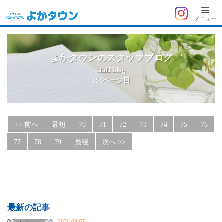
よ
メニュー
か
タ
ウ
よかタウンのスタッフブログ
ン
staff blog
151ページ目
<< 前へ
最初
70
71
72
73
74
75
76
77
78
79
最後
次へ >>
最新の記事
2026.08.07