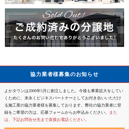
ン
相
商
ペ
談
品
ー
は
ラ
ン
こ
イ
の
ち
ン
ご
ら
ナ
案
ご
ッ
内
成
プ
約
は
済
こ
協力業者様募集のお知らせ
み
ち
の
ら
よかタウンは2000年5月に創立しました。今後も事業拡大をしてい
分
か
くために、末永くビジネスパートナーとしてお付き合いいただけ
譲
ら
る施工業の協力業者様を募集しております。弊社の協力業者に登
地
録をご希望の方は、応募フォームからお申込みください。
また
詳
は、下記お問合せ先まで直接お電話ください。
細