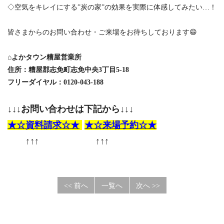
◇空気をキレイにする”炭の家”の効果を実際に体感してみたい…！
皆さまからのお問い合わせ・ご来場をお待ちしております😄
⌂
よかタウン糟屋営業所
住所：糟屋郡志免町志免中央3丁目5-18
フリーダイヤル：
0120-043-188
↓↓↓
お問い合わせは下記から↓↓↓
★☆
資料請求☆★
★☆
来場予約☆★
↑↑↑ ↑↑↑
<< 前へ
一覧へ
次へ >>