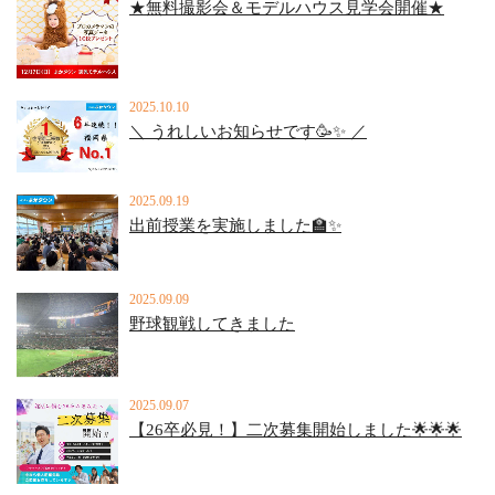
★無料撮影会＆モデルハウス見学会開催★
2025.10.10
＼ うれしいお知らせです🥳✨ ／
2025.09.19
出前授業を実施しました🏫✨
2025.09.09
野球観戦してきました
2025.09.07
【26卒必見！】二次募集開始しました🌟🌟🌟