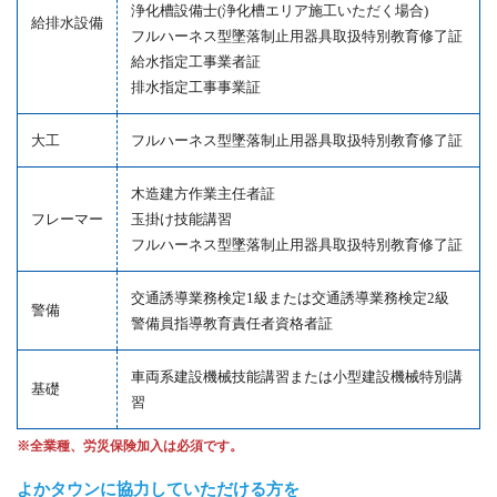
浄化槽設備士(浄化槽エリア施工いただく場合)
給排水設備
フルハーネス型墜落制止用器具取扱特別教育修了証
給水指定工事業者証
排水指定工事事業証
大工
フルハーネス型墜落制止用器具取扱特別教育修了証
木造建方作業主任者証
フレーマー
玉掛け技能講習
フルハーネス型墜落制止用器具取扱特別教育修了証
交通誘導業務検定1級または交通誘導業務検定2級
警備
警備員指導教育責任者資格者証
車両系建設機械技能講習または小型建設機械特別講
基礎
習
※全業種、労災保険加入は必須です。
よかタウンに協力していただける方を