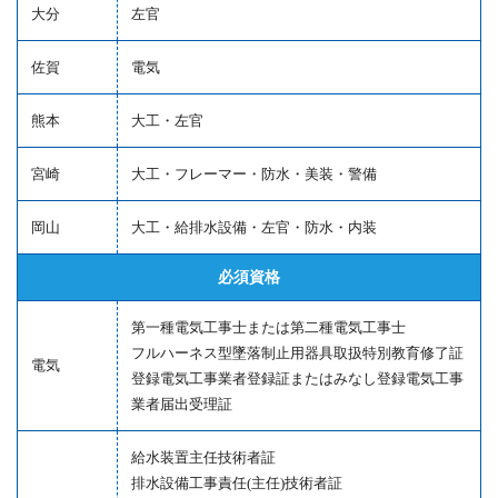
大分
左官
佐賀
電気
熊本
大工・左官
宮崎
大工・フレーマー・防水・美装・警備
岡山
大工・給排水設備・左官・防水・内装
必須資格
第一種電気工事士または第二種電気工事士
フルハーネス型墜落制止用器具取扱特別教育修了証
電気
登録電気工事業者登録証またはみなし登録電気工事
業者届出受理証
給水装置主任技術者証
排水設備工事責任(主任)技術者証