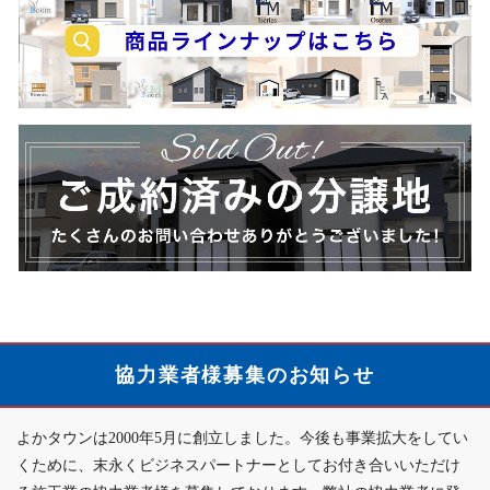
売
介
却
キ
の
ャ
ご
ン
相
商
ペ
談
品
ー
は
ラ
ン
こ
イ
の
ち
ン
ご
ら
ナ
案
ご
ッ
内
成
プ
約
は
済
こ
協力業者様募集のお知らせ
み
ち
の
ら
よかタウンは2000年5月に創立しました。今後も事業拡大をしてい
分
か
くために、末永くビジネスパートナーとしてお付き合いいただけ
譲
ら