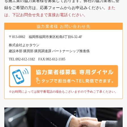
る施工業の協力業者様を募集しております。弊社の協力業者に登
地
録をご希望の方は、応募フォームからお申込みください。
また
詳
は、下記お問合せ先まで直接お電話ください。
細
は
協力業者様 お問い合わせ先
こ
〒813-0062 福岡県福岡市東区松島6丁目6-32-4F
ち
株式会社よかタウン
ら
建設本部 購買部 購買調達課 パートナーシップ推進係
か
TEL:
092-612-1182
FAX:092-612-1185
ら
※お時間によっては留守番電話の場合もございますので予めご了承ください。