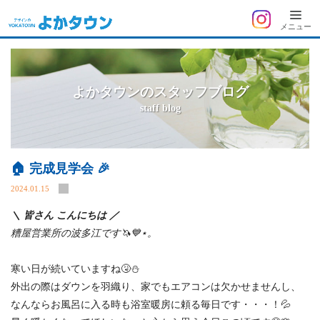
よ
メニュー
か
タ
ウ
よかタウンのスタッフブログ
ン
staff blog
🏠 完成見学会 🎉
2024.01.15
＼ 皆さん こんにちは ／
糟屋営業所の波多江です🦄💙⋆。
寒い日が続いていますね🤧⛄
外出の際はダウンを羽織り、家でもエアコンは欠かせませんし、
なんならお風呂に入る時も浴室暖房に頼る毎日です・・・！💦