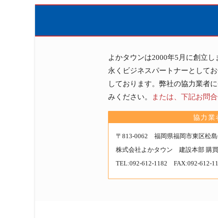
相
ラ
談
イ
は
ン
こ
ナ
よかタウンは2000年5月に創立
ち
ッ
永くビジネスパートナーとしてお
ら
プ
しております。弊社の協力業者に
は
みください。
または、下記お問合
こ
協力業
ち
ら
〒813-0062 福岡県福岡市東区松島6丁
か
株式会社よかタウン
建設本部 購
ら
TEL:
092-612-1182
FAX:092-612-1