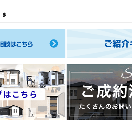
🏠
ご
紹
介
キ
ャ
ン
ペ
ー
ご
ン
成