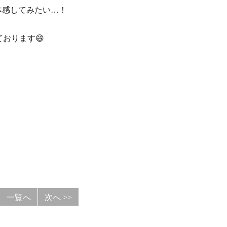
体感してみたい…！
お待ちしております😄
一覧へ
次へ >>