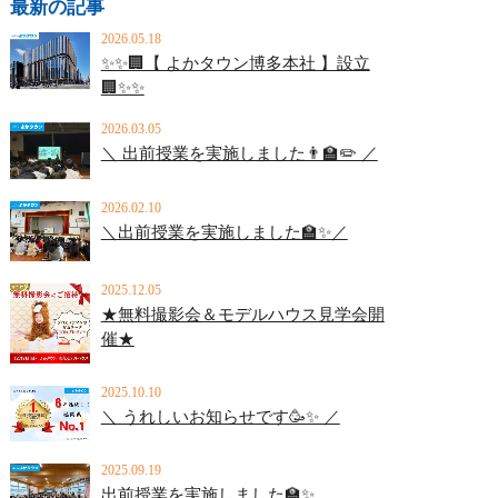
最新の記事
2026.05.18
✨✨🏢【 よかタウン博多本社 】設立
🏢✨✨
2026.03.05
＼ 出前授業を実施しました👨‍🏫✏️ ／
2026.02.10
＼出前授業を実施しました🏫✨／
2025.12.05
★無料撮影会＆モデルハウス見学会開
催★
2025.10.10
＼ うれしいお知らせです🥳✨ ／
2025.09.19
出前授業を実施しました🏫✨