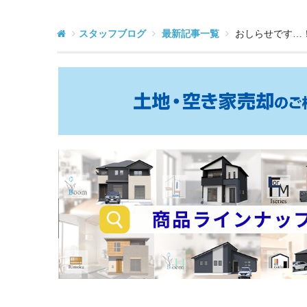
スタッフブログ
最新記事一覧
おしらせです…！
土
地・
空
き
家
売
却
の
商
ご
品