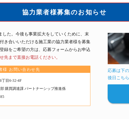
の
約
協力業者様募集のお知らせ
ご
済
案
み
内
の
しました。今後も事業拡大をしていくために、末
分
付き合いいただける施工業の協力業者様を募集
譲
登録をご希望の方は、応募フォームからお申込
地
せ先まで直接お電話ください。
詳
者様 お問い合わせ先
応募は下
細
後日こち
は
目6-32-4F
こ
買部 購買調達課 パートナーシップ推進係
ち
185
ら
か
ら