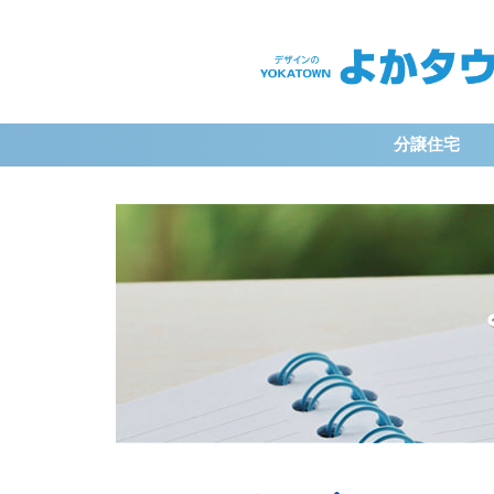
よ
か
タ
分譲住宅
ウ
ン