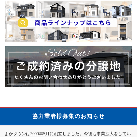
家
紹
売
介
却
キ
の
ャ
ご
ン
相
商
ペ
談
品
ー
は
ラ
ン
こ
イ
の
ち
ン
ご
ら
ナ
案
ご
ッ
内
成
プ
約
は
済
こ
協力業者様募集のお知らせ
み
ち
の
ら
よかタウンは2000年5月に創立しました。今後も事業拡大をしてい
分
か