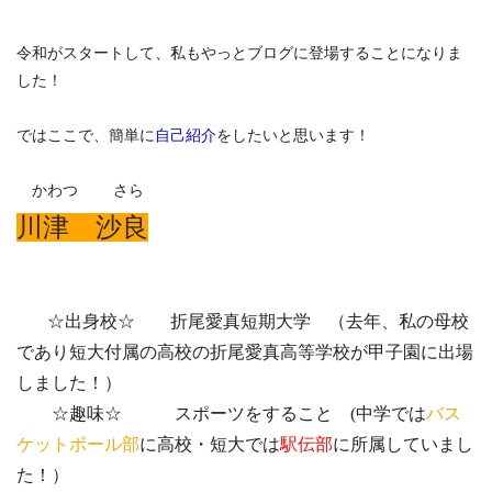
令和がスタートして、私もやっとブログに登場することになりま
した！
ではここで、簡単に
自己紹介
をしたいと思います！
かわつ さら
川津 沙良
☆出身校☆ 折尾愛真短期大学 （去年、私の母校
であり短大付属の高校の折尾愛真高等学校が甲子園に出場
しました！）
☆趣味☆ スポーツをすること (中学では
バス
ケットボール部
に高校・短大では
駅伝部
に所属していまし
た！）