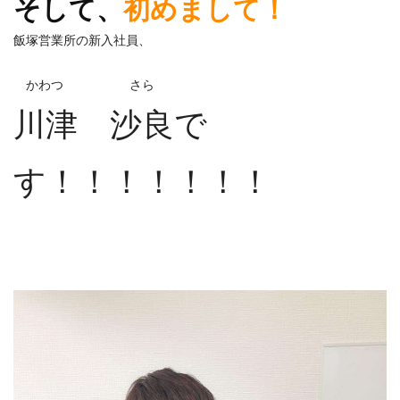
そして、
初めまして！
飯塚営業所の新入社員、
かわつ さら
川津 沙良
で
す！！！！！！！