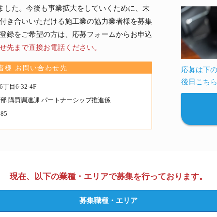
の
しました。今後も事業拡大をしていくために、末
分
付き合いいただける施工業の協力業者様を募集
譲
登録をご希望の方は、応募フォームからお申込
地
せ先まで直接お電話ください。
詳
者様 お問い合わせ先
応募は下
細
後日こち
は
目6-32-4F
こ
買部 購買調達課 パートナーシップ推進係
ち
185
ら
か
ら
現在、以下の業種・エリアで
募集を行っております。
募集職種・エリア