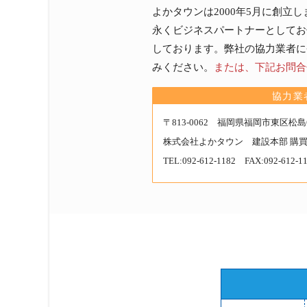
ナ
よかタウンは2000年5月に創立
ち
ッ
永くビジネスパートナーとしてお
ら
プ
しております。弊社の協力業者に
は
みください。
または、下記お問合
こ
協力業
ち
ら
〒813-0062 福岡県福岡市東区松島6丁
か
株式会社よかタウン
建設本部 購
ら
TEL:
092-612-1182
FAX:092-612-1