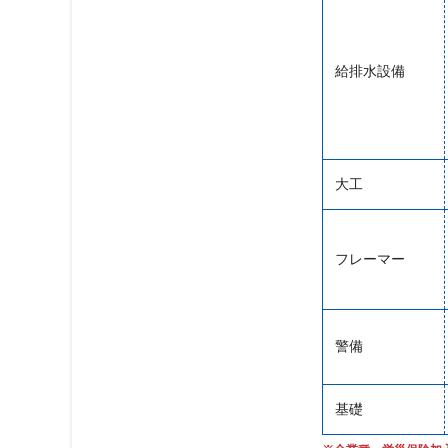
給排水設備
大工
フレーマー
警備
基礎