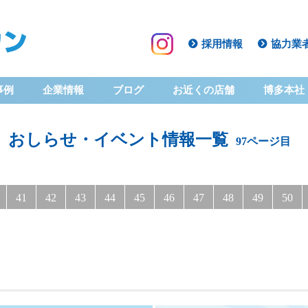
採用情報
協力業
事例
企業情報
ブログ
お近くの店舗
博多本社
おしらせ・イベント情報一覧
97ページ目
41
42
43
44
45
46
47
48
49
50