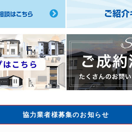
ご
紹
介
キ
ャ
ン
ペ
ー
ご
ン
成
の
約
協力業者様募集のお知らせ
ご
済
案
み
内