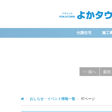
よ
か
分譲住宅
施工
タ
ウ
ン
<< 前へ
最初
おしらせ・イベント情報一覧
97ページ