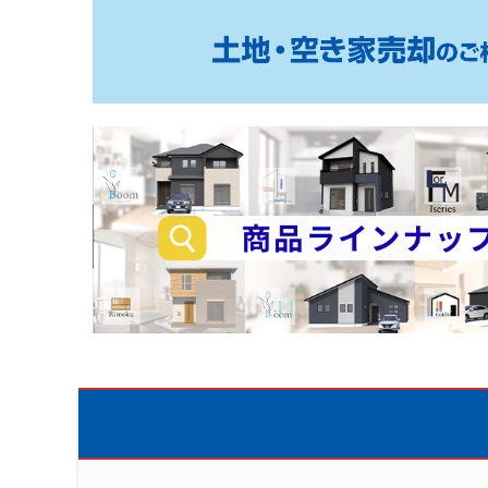
土
地・
空
き
家
売
却
の
商
ご
品
相
ラ
談
イ
は
ン
こ