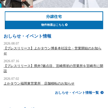
…
分
譲
物件検索はこちら
住
宅
おしらせ・イベント情報
2026.08.07
【プレスリリース】よかタウン博多本社設立・営業開始のお知ら
せ
2026.07.16
【プレスリリース】県外7拠点目、宮崎県初の営業所を宮崎市に開
設
2026.07.02
よかタウン福岡東営業所 店舗移転のお知らせ
おしらせ・イベント情報一覧