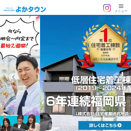
よ
メニュー
か
タ
ウ
ン