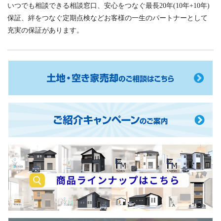
いつでも相談できる相談窓口、安心をつなぐ最長20年(10年+10年)
フ
保証、絆をつなぐ定期点検などお客様の一生のパートナーとして
タ
充実の保証があります。
ー
サ
ー
ビ
ス
一
土
生
地・
の
空
パ
き
ご
ー
家
紹
ト
売
介
ナ
却
キ
ー
の
ャ
と
ご
ン
し
相
商
ペ
て