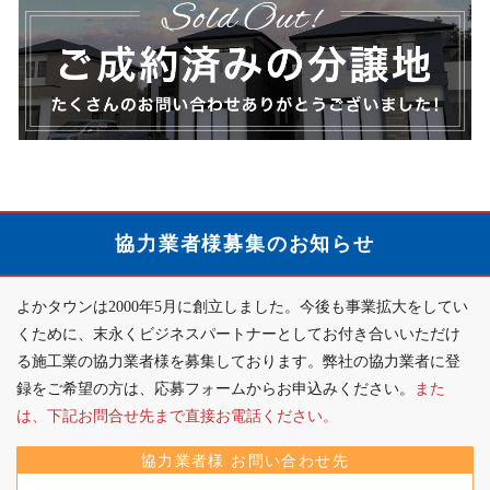
談
品
ー
の、
は
ラ
ン
よ
こ
イ
の
か
ち
ン
ご
タ
ら
ナ
案
ウ
ご
ッ
内
ン
成
プ
約
は
済
こ
協力業者様募集のお知らせ
み
ち
の
ら
よかタウンは2000年5月に創立しました。今後も事業拡大をしてい
分
か
くために、末永くビジネスパートナーとしてお付き合いいただけ
譲
ら
る施工業の協力業者様を募集しております。弊社の協力業者に登
地
録をご希望の方は、応募フォームからお申込みください。
また
詳
は、下記お問合せ先まで直接お電話ください。
細
は
協力業者様 お問い合わせ先
こ