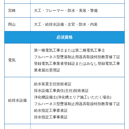
宮崎
大工・フレーマー・防水・美装・警備
岡山
大工・給排水設備・左官・防水・内装
必須資格
第一種電気工事士または第二種電気工事士
フルハーネス型墜落制止用器具取扱特別教育修了証
電気
登録電気工事業者登録証またはみなし登録電気工事
業者届出受理証
給水装置主任技術者証
排水設備工事責任(主任)技術者証
浄化槽設備士(浄化槽エリア施工いただく場合)
給排水設備
フルハーネス型墜落制止用器具取扱特別教育修了証
給水指定工事業者証
排水指定工事事業証