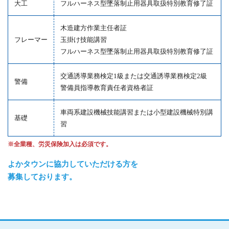
大工
フルハーネス型墜落制止用器具取扱特別教育修了証
木造建方作業主任者証
フレーマー
玉掛け技能講習
フルハーネス型墜落制止用器具取扱特別教育修了証
交通誘導業務検定1級または交通誘導業務検定2級
警備
警備員指導教育責任者資格者証
車両系建設機械技能講習または小型建設機械特別講
基礎
習
※全業種、労災保険加入は必須です。
よかタウンに協力していただける方を
募集しております。