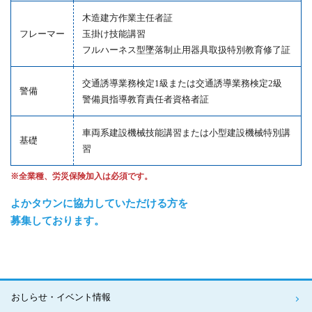
木造建方作業主任者証
フレーマー
玉掛け技能講習
フルハーネス型墜落制止用器具取扱特別教育修了証
交通誘導業務検定1級または交通誘導業務検定2級
警備
警備員指導教育責任者資格者証
車両系建設機械技能講習または小型建設機械特別講
基礎
習
※全業種、労災保険加入は必須です。
よかタウンに協力していただける方を
募集しております。
おしらせ・イベント情報