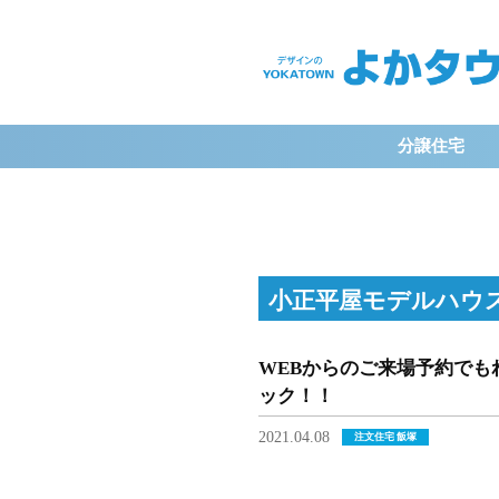
よ
か
分譲住宅
タ
ウ
小正平屋モデルハウ
ン
WEBからのご来場予約でもれ
ック！！
2021.04.08
注文住宅 飯塚