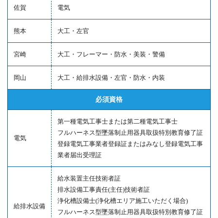
佐賀
電気
熊本
大工・左官
宮崎
大工・フレーマー・防水・美装・警備
岡山
大工・給排水設備・左官・防水・内装
必須資格
第一種電気工事士または第二種電気工事士
フルハーネス型墜落制止用器具取扱特別教育修了証
電気
登録電気工事業者登録証またはみなし登録電気工事
業者届出受理証
給水装置主任技術者証
排水設備工事責任(主任)技術者証
浄化槽設備士(浄化槽エリア施工いただく場合)
給排水設備
フルハーネス型墜落制止用器具取扱特別教育修了証