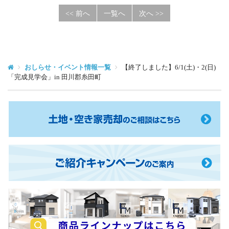
<< 前へ
一覧へ
次へ >>
おしらせ・イベント情報一覧
【終了しました】6/1(土)・2(日)
「完成見学会」in 田川郡糸田町
土
地・
空
き
ご
家
紹
売
介
却
キ