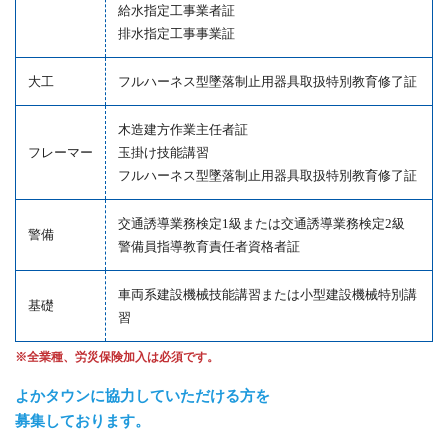
給水指定工事業者証
排水指定工事事業証
大工
フルハーネス型墜落制止用器具取扱特別教育修了証
木造建方作業主任者証
フレーマー
玉掛け技能講習
フルハーネス型墜落制止用器具取扱特別教育修了証
交通誘導業務検定1級または交通誘導業務検定2級
警備
警備員指導教育責任者資格者証
車両系建設機械技能講習または小型建設機械特別講
基礎
習
※全業種、労災保険加入は必須です。
よかタウンに協力していただける方を
募集しております。