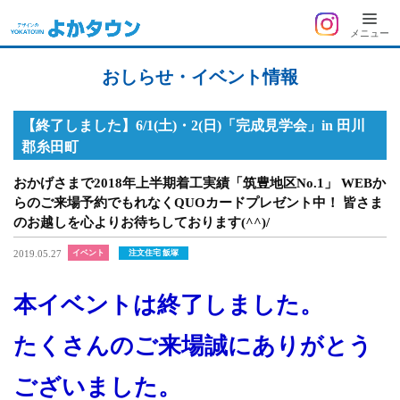
よ
メニュー
おしらせ・イベント情報
か
【終了しました】6/1(土)・2(日)「完成見学会」in 田川
タ
郡糸田町
ウ
おかげさまで2018年上半期着工実績「筑豊地区No.1」 WEBか
らのご来場予約でもれなくQUOカードプレゼント中！ 皆さま
のお越しを心よりお待ちしております(^^)/
ン
2019.05.27
イベント
注文住宅 飯塚
本イベントは終了しました。
たくさんのご来場誠にありがとう
ございました。