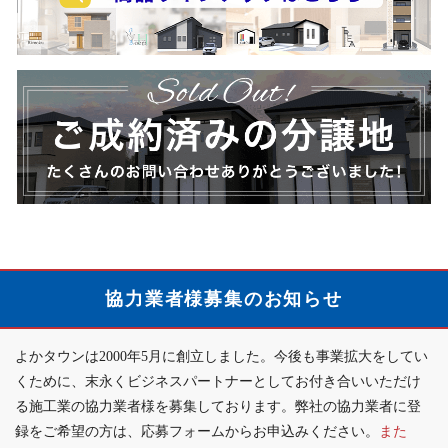
の
ャ
ご
ン
相
商
ペ
談
品
ー
は
ラ
ン
こ
イ
の
ち
ン
ご
ら
ナ
案
ご
ッ
内
成
プ
約
は
済
こ
協力業者様募集のお知らせ
み
ち
の
ら
よかタウンは2000年5月に創立しました。今後も事業拡大をしてい
分
か
くために、末永くビジネスパートナーとしてお付き合いいただけ
譲
ら
る施工業の協力業者様を募集しております。弊社の協力業者に登
地
録をご希望の方は、応募フォームからお申込みください。
また
詳