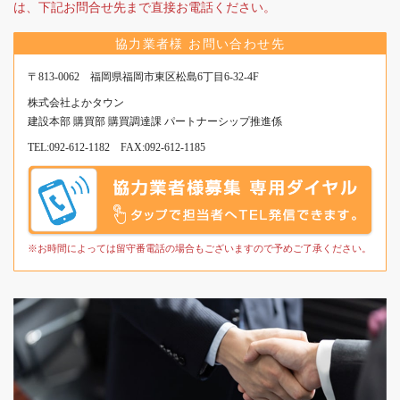
は、下記お問合せ先まで直接お電話ください。
細
は
協力業者様 お問い合わせ先
こ
〒813-0062 福岡県福岡市東区松島6丁目6-32-4F
ち
株式会社よかタウン
ら
建設本部 購買部 購買調達課 パートナーシップ推進係
か
TEL:
092-612-1182
FAX:092-612-1185
ら
※お時間によっては留守番電話の場合もございますので予めご了承ください。